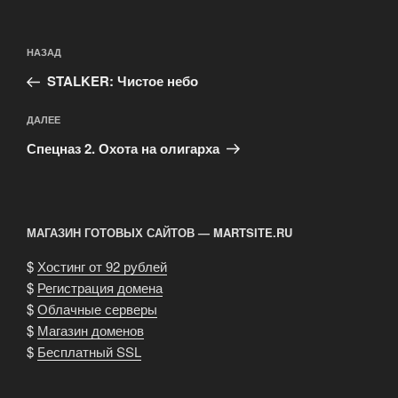
Навигация
Предыдущая
НАЗАД
по
запись:
записям
STALKER: Чистое небо
Следующая
ДАЛЕЕ
запись
Спецназ 2. Охота на олигарха
МАГАЗИН ГОТОВЫХ САЙТОВ — MARTSITE.RU
$
Хостинг от 92 рублей
$
Регистрация домена
$
Облачные серверы
$
Магазин доменов
$
Бесплатный SSL