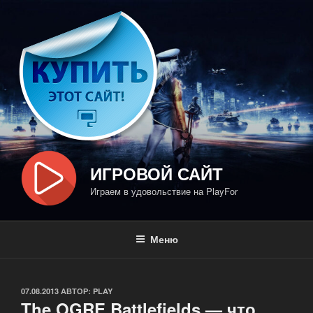
Перейти
к
содержимому
ИГРОВОЙ САЙТ
Играем в удовольствие на PlayFor
Меню
ОПУБЛИКОВАНО
07.08.2013
АВТОР:
PLAY
The OGRE Battlefields — что