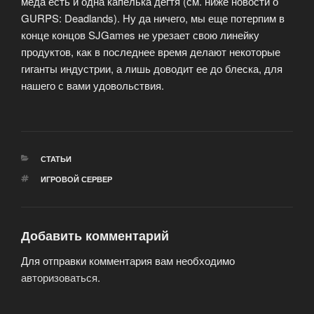
меда есть и одна капелька дегтя (см. ниже новости о
GURPS: Deadlands). Ну да ничего, мы еще потерпим в
конце концов SJGames не урезает свою линейку
продуктов, как в последнее время делают некоторые
гиганты индустрии, а лишь доводит ее до блеска, для
нашего с вами удовольствия.
РУБРИКИ
СТАТЬИ
МЕТКИ
ИГРОВОЙ СЕРВЕР
Добавить комментарий
Для отправки комментария вам необходимо
авторизоваться
.