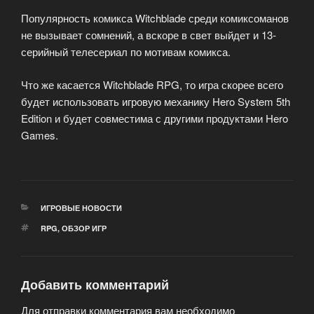
Популярность комикса Witchblade среди комиксоманов
не вызывает сомнений, а вскоре в свет выйдет и 13-
серийный телесериал по мотивам комикса.
Что же касается Witchblade RPG, то игра скорее всего
будет использовать игровую механику Hero System 5th
Edition и будет совместима с другими продуктами Hero
Games.
РУБРИКИ
ИГРОВЫЕ НОВОСТИ
МЕТКИ
RPG
,
ОБЗОР ИГР
Добавить комментарий
Для отправки комментария вам необходимо