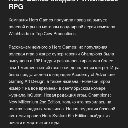
RPG
Компания Hero Games получила права на выпуск
ролевой игры по мотивам популярной серии комиксов
Witchblade от Top Cow Productions.
Расскажем немного о Hero Games: их популярная
ролевая игра в жанре супер-героики Champions была
выпущена в 1981 году и разошлась тиражом в более
чем 1 миллион копий (включая дополнения к игре). Игра
была представлена к наградам Academy of Adventure
Gaming Art Design, а также названа «Ролевой игрой
номер 1 на все времена» в сентябрьском номере
журнала InQuest. Новая редакция игры, Champions:
New Millennium 2nd Edition, только что появилась на
полках западных магазинов. Новая редакция базовой
системы правил Hero System 5th Edition, выйдет из
печати в марте этого года.