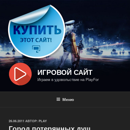
Перейти
к
содержимому
ИГРОВОЙ САЙТ
Играем в удовольствие на PlayFor
Меню
ОПУБЛИКОВАНО
26.06.2011
АВТОР:
PLAY
Город потерянных душ