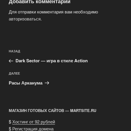
Добавить комментарий
Для отправки комментария вам необходимо
авторизоваться
.
Навигация
Предыдущая
НАЗАД
по
запись:
записям
Dark Sector — игра в стиле Action
Следующая
ДАЛЕЕ
запись
Расы Арканума
МАГАЗИН ГОТОВЫХ САЙТОВ — MARTSITE.RU
$
Хостинг от 92 рублей
$
Регистрация домена