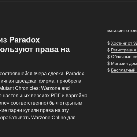
МАГАЗИН ГОТОВ
из Paradox
$
Хостинг от 9
пользуют права на
$
Регистрация
$
Облачные с
$
Магазин дом
$
Бесплатный
состоявшейся вчера сделки. Paradox
ргичная шведская фирма, приобрела
utant Chronicles: Warzone and
 о настольных версиях РПГ и варгейма
one» соответственно) был открытым
кие парни купили права на эту
азрабатывать Warzone:Online для