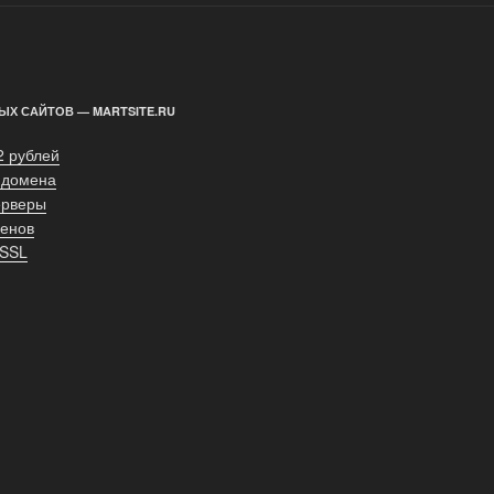
ЫХ САЙТОВ — MARTSITE.RU
2 рублей
 домена
ерверы
енов
 SSL