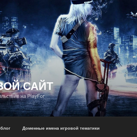
ВОЙ САЙТ
ольствие на PlayFor
 блог
Доменные имена игровой тематики