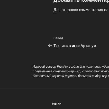
Для отправки комментария в
Навигация
Предыдущая
НАЗАД
по
запись:
Техника в игре Арканум
записям
Игровой сервер PlayFor создан для получения уд
Современная сокровищница игр, с радостью пом
бесплатный
игровой портал, большой выбор игр 
МЕТКИ