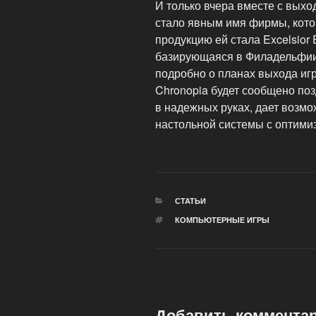
И только вчера вместе с выход
стало явным имя фирмы, кото
продукцию ей стала Excelsior 
базирующаяся в Филадельфии
подробно о планах выхода игр 
Chronopia будет сообщено поз
в надежных руках, дает возмо
настольной системы с оптими
РУБРИКИ
СТАТЬИ
МЕТКИ
КОМПЬЮТЕРНЫЕ ИГРЫ
Добавить коммента