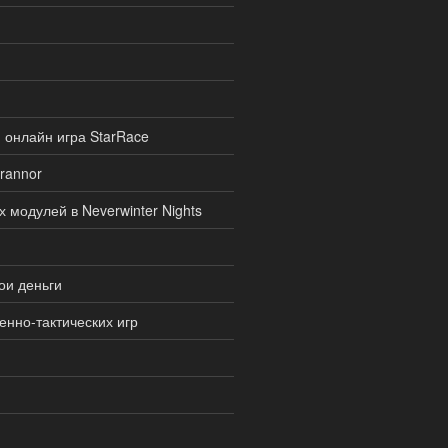
 онлайн игра StarRace
Drannor
модулей в Neverwinter Nights
вои деньги
енно-тактических игр