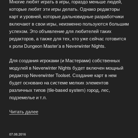
Многие любят играть в игры, гораздо меньше людей,
Drannor»
которые любят эти игры делать. Однако редакторы
карт и уровней, которые дальновидные разработчики
включают в свои игры, неизменно пользуются большим
успехом. Это объявление для любителей таких
редакторов, а также для тех, кто уже сейчас готовится
к роли Dungeon Master’a в Neverwinter Nights.
Для создания игроками (и Мастерами) собственных
модулей в Neverwinter Nights будет включен мощный
редактор Neverwinter Toolset. Создание карт в нем
будет основано на системе мелких элементов
различных типов (tile-based system) город, лес,
подземелье и т.п.
Читать далее
«Мощный
редактор
для
создания
ОПУБЛИКОВАНО
07.08.2016