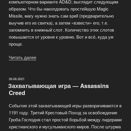
компьютерном варианте AD&D; выглядит следующим
образом. Что бы наколдовать простейшую Magic
Missile, магу нужно знать сам spell (предварительно
выучив его из свитка), а затем «взвести» его, т.е.
запомнить в книжный слот. Количество этих слотов
повышается от уровня к уровню. Вот и всё, куда уж
проще.
Читать далее
«Магия
в
компьютерных
играх»
ОПУБЛИКОВАНО
26.06.2021
Захватывающая игра — Assassins
Creed
События этой захватывающей игры разворачиваются в
1191 году. Третий Крестовый Поход за освобождение
Гроба Господня стал простой борьбой между лидерами
христианского и мусульманского миров. После штурма