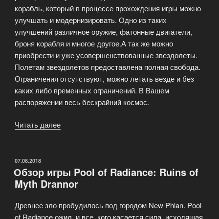
корабль, который в процессе прохождения игры можно
улучшать и модернизировать. Одно из таких
улучшений различное оружие, фатонные двигатели,
броня корабля и многое другое.А так же можно
приобрести и уже усовершенствованные звездолеты.
Полетам звездолетов предоставлена полная свобода.
Ограничения отсутствуют, можно летать везде и без
каких либо временных ограничений. В Вашем
распоряжении весь бескрайний космос.
Читать далее
«Браузерная
многопользовательская
ролевая
онлайн
ОПУБЛИКОВАНО
07.08.2018
Обзор игры Pool of Radiance: Ruins of
игра
Myth Drannor
StarRace»
Древнее зло пробудилось под городом New Phlan. Pool
of Radiance ожил, и все, кого касается сила, исходящая