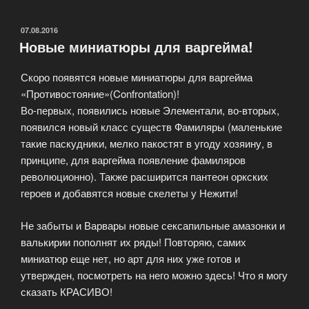
в
области
ОПУБЛИКОВАНО
07.08.2016
Новые миниатюры для варгейма!
настольных
военно-
Скоро появятся новые миниатюры для варгейма
тактических
«Противостояние»(Confrontation)!
игр»
Во-первых, появились новые Элементали, во-вторых,
появился новый класс существ Фамиляры (маленькие
такие паскудники, мелко пакостят в угоду хозяину, в
принципе, для варгейма появление фамиляров
революционно). Также расширится пантеон оркских
героев и добавятся новые скелеты у Нежити!
Не забыты и Варвары новые сексапильные амазонки и
валькирии пополнят их ряды! Повторяю, самих
миниатюр еще нет, но арт для них уже готов и
утвержден, посмотреть на него можно здесь! Что я могу
сказать КРАСИВО!