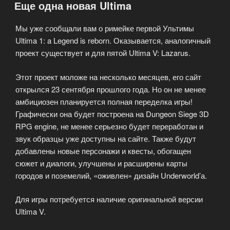
Еще одна новая Ultima
собственных
модулей
Мы уже сообщали вам о римейке первой Ультимы
в
Ultima 1: a Legend is reborn. Оказывается, аналогичный
Neverwinter
проект существует и для пятой Ultima V: Lazarus.
Nights»
Этот проект моложе на несколько месяцев, его сайт
открылся 23 сентября прошлого года. Но он не менее
амбициозен планируется полная переделка игры!
Графически она будет построена на Dungeon Siege 3D
RPG engine, не менее серьезно будет переработан и
звук образцы уже доступны на сайте. Также будут
добавлены новые персонажи и квесты, обогащен
сюжет и диалоги, улучшены и расширены карты
городов и поземелий, «оживлен» дизайн Underworld’а.
Для игры потребуется наличие оригинальной версии
Ultima V.