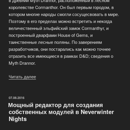
в древний Myth Drannor, расположенный в лесном
королевстве Cormanthor. Он был первым городом, в
котором многие народы смогли сосущесвовать в мире.
Поэтому в его пределах можно встретить и некогда
величественный эльфийский замок Cormanthyr, и
построенный дварфами House of Gems, и
таинственные лесные поляны. По заверениям
разработчиков, они постарались как можно точнее
отразить все имеющиеся в рамках D&D; сведения о
Myth Drannor.
Читать далее
«Обзор
игры
Pool
of
ОПУБЛИКОВАНО
07.08.2016
Мощный редактор для создания
Radiance:
собственных модулей в Neverwinter
Ruins
Nights
of
Myth