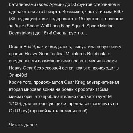
батальонами (всех Армий) до 50 фунтов стерлингов и
сделают они это 5 марта. Возможно, часть тиража В40к
(3й редакции) тоже подорожает с 15 фунтов стерлингов
за бокс (Space Wolf Long Fang Squad, Space Marine
Devastators) до 18ти! Очень грустно…
Dream Pod 9, как и ожидалось, выпустила новую книгу
правил Heavy Gear Tactical Miniatures Rulebook, с
внедренными возможностями воевать миниатюрами
Heavy Gear без хексовой сетки, как это происходит в
Эпик40к!
Кроме того, продолжается Gear Krieg альтернативная
вторая мировая война на боевых роботах (15мм
миниатюры, что приблизительно соответствует М
1/100), для интересующихся предлагаю заглянуть на
Old Glory(хороший каталог миниатюр!)
Читать далее
«Последние
новости