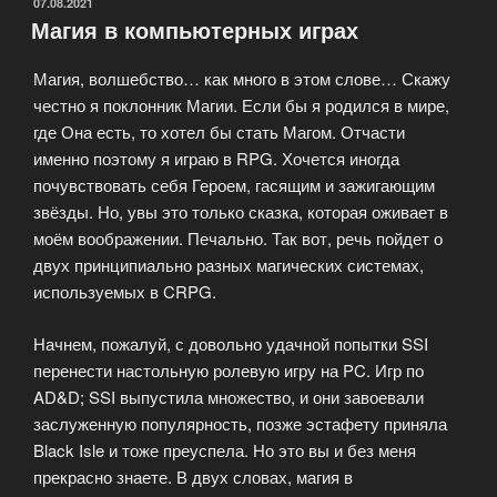
на
ОПУБЛИКОВАНО
07.08.2021
Магия в компьютерных играх
PlayFor»
Магия, волшебство… как много в этом слове… Скажу
честно я поклонник Магии. Если бы я родился в мире,
где Она есть, то хотел бы стать Магом. Отчасти
именно поэтому я играю в RPG. Хочется иногда
почувствовать себя Героем, гасящим и зажигающим
звёзды. Но, увы это только сказка, которая оживает в
моём воображении. Печально. Так вот, речь пойдет о
двух принципиально разных магических системах,
используемых в CRPG.
Начнем, пожалуй, с довольно удачной попытки SSI
перенести настольную ролевую игру на PC. Игр по
AD&D; SSI выпустила множество, и они завоевали
заслуженную популярность, позже эстафету приняла
Black Isle и тоже преуспела. Но это вы и без меня
прекрасно знаете. В двух словах, магия в