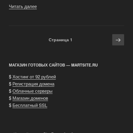
Читать далее
«Новые
миниатюры
для
варгейма!»
Навигация
Сле
Страница
1
по
стра
записям
МАГАЗИН ГОТОВЫХ САЙТОВ — MARTSITE.RU
$
Хостинг от 92 рублей
$
Регистрация домена
$
Облачные серверы
$
Магазин доменов
$
Бесплатный SSL