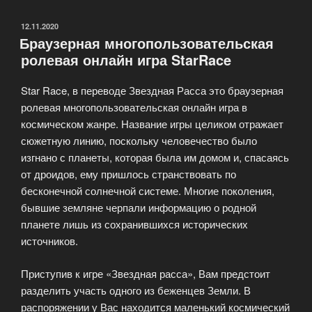
—
Assassins
ОПУБЛИКОВАНО
12.11.2020
Браузерная многопользовательская
Creed»
ролевая онлайн игра StarRace
Star Race, в переводе Звездная Расса это браузерная
ролевая многопользовательская онлайн игра в
космическом жанре. Название игры целиком отражает
сюжетную линию, поскольку человечество было
изгнано с планеты, которая была им домом и, спасаясь
от дроидов, ему пришлось странствовать по
бесконечной солнечной системе. Многие поколения,
бывшие земляне черпали информацию о родной
планете лишь из сохранившихся исторических
источников.
Приступив к игре «Звездная расса», Вам предстоит
разделить участь одного из беженцев Земли. В
распоряжении у Вас находится маленький космический