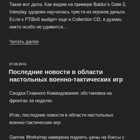
Такие вот дела. Как видим на примере Baldur’s Gate 2,
Interplay здорово научилась трясти из игроков деньги.
Если к FT:BoS выйдет еще и Collection CD, я думаю,
никто особо не удивится…
Читать далее
«Fallout
Tactics
заставляют
игроков
ОПУБЛИКОВАНО
07.08.2016
Последние новости в области
тратить
настольных военно-тактических игр
свои
деньги»
Сводка Главного Командования: обстановка на
фронтах за неделю.
Итак, последние новости в области настольных
военно-тактических игр:
Games Workshop намерена поднять цены на боксы с