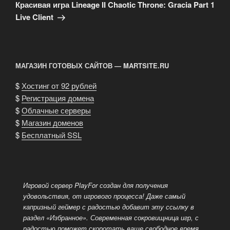
запись
Красивая игра Lineage II Chaotic Throne: Gracia Part 1
Live Client
МАГАЗИН ГОТОВЫХ САЙТОВ — MARTSITE.RU
$
Хостинг от 92 рублей
$
Регистрация домена
$
Облачные серверы
$
Магазин доменов
$
Бесплатный SSL
Игровой сервер PlayFor создан для получения
удовольствия, от игрового процесса! Даже самый
капризный геймер с радостью добавит эту ссылку в
раздел «Избранное». Современная сокровищница игр, с
радостью поможет скоротать ваше свободное время