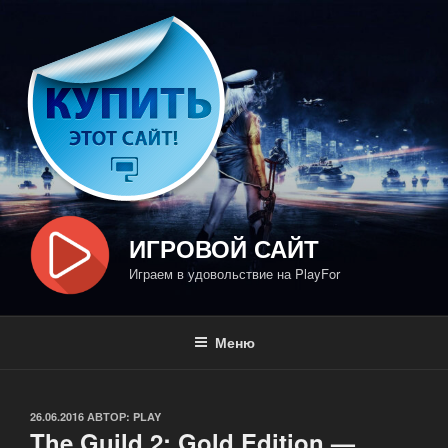
Перейти
к
содержимому
ИГРОВОЙ САЙТ
Играем в удовольствие на PlayFor
Меню
ОПУБЛИКОВАНО
26.06.2016
АВТОР:
PLAY
The Guild 2: Gold Edition —