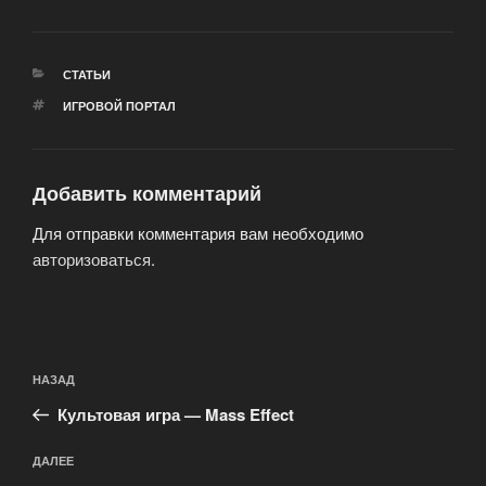
РУБРИКИ
СТАТЬИ
МЕТКИ
ИГРОВОЙ ПОРТАЛ
Добавить комментарий
Для отправки комментария вам необходимо
авторизоваться
.
Навигация
Предыдущая
НАЗАД
по
запись:
записям
Культовая игра — Mass Effect
Следующая
ДАЛЕЕ