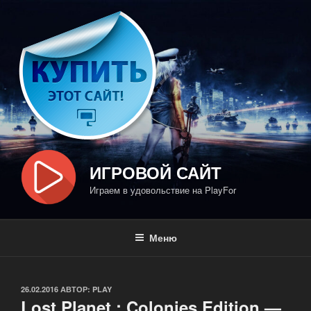
Перейти
к
содержимому
ИГРОВОЙ САЙТ
Играем в удовольствие на PlayFor
Меню
ОПУБЛИКОВАНО
26.02.2016
АВТОР:
PLAY
Lost Planet : Colonies Edition —