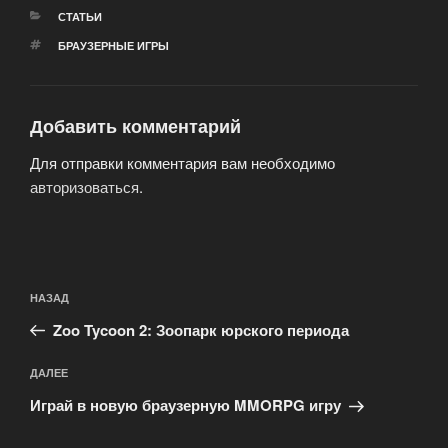
РУБРИКИ
СТАТЬИ
МЕТКИ
БРАУЗЕРНЫЕ ИГРЫ
Добавить комментарий
Для отправки комментария вам необходимо
авторизоваться
.
Навигация
Предыдущая
НАЗАД
по
запись:
записям
Zoo Tycoon 2: Зоопарк юрского периода
Следующая
ДАЛЕЕ
запись
Играй в новую браузерную MMORPG игру