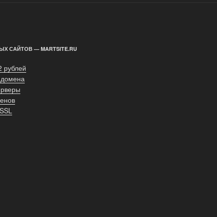
ЫХ САЙТОВ — MARTSITE.RU
2 рублей
 домена
ерверы
енов
 SSL