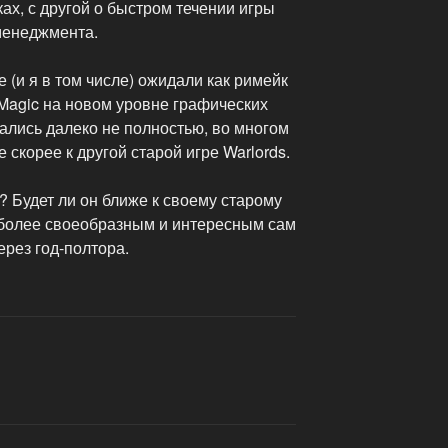
ах, с другой о быстром течении игры
менеджмента.
 (и я в том числе) ожидали как римейк
 Magic на новом уровне графических
ались далеко не полностью, во многом
 скорее к другой старой игре Warlords.
I? Будет ли он ближе к своему старому
 более своеобразным и интересным сам
ерез год-полтора.