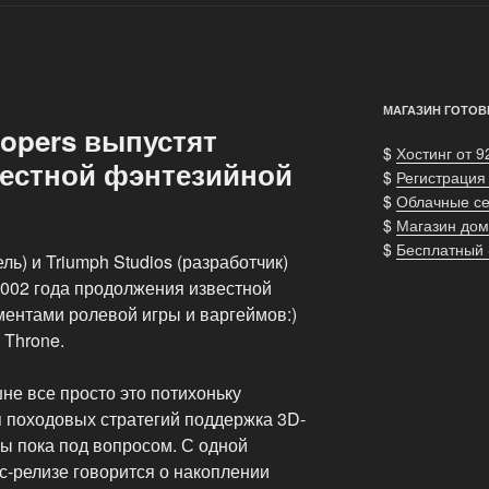
МАГАЗИН ГОТОВ
lopers выпустят
$
Хостинг от 9
естной фэнтезийной
$
Регистрация
$
Облачные с
$
Магазин дом
$
Бесплатный
ель) и Triumph Studios (разработчик)
2002 года продолжения известной
ментами ролевой игры и варгеймов:)
s Throne.
шне все просто это потихоньку
 походовых стратегий поддержка 3D-
ы пока под вопросом. С одной
с-релизе говорится о накоплении