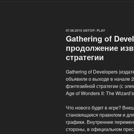
ОПУБЛИКОВАНО
07.08.2015
АВТОР:
PLAY
Gathering of Deve
продолжение изв
стратегии
Gathering of Developers (издат
объявили о выходе в начале 
фэнтезийной стратегии (с эле
Age of Wonders II: The Wizard’
Что нового будет в игре? Вне
становящаяся правилом и для
графики. Внутренние перемен
стороны, в официальном прес