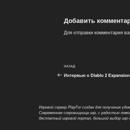
Добавить коммента
Для отправки комментария в
Навигация
Предыдущая
НАЗАД
по
запись:
Интервью о Diablo 2 Expansion
записям
Игровой сервер PlayFor создан для получения уд
Современная сокровищница игр, с радостью пом
бесплатный
игровой портал, большой выбор игр 